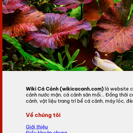
Wiki Cá Cảnh (wikicacanh.com)
là website c
cảnh nước mặn, cá cảnh săn mồi... Đồng thời 
cảnh, vật liệu trang trí bể cá cảnh, máy lóc,
Về chúng tôi
Giới thiệu
Điều khoản chung