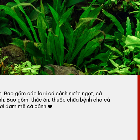
h. Bao gồm các loại cá cảnh nước ngọt, cá
nh. Bao gồm: thức ăn, thuốc chữa bệnh cho cá
gười đam mê cá cảnh ❤️