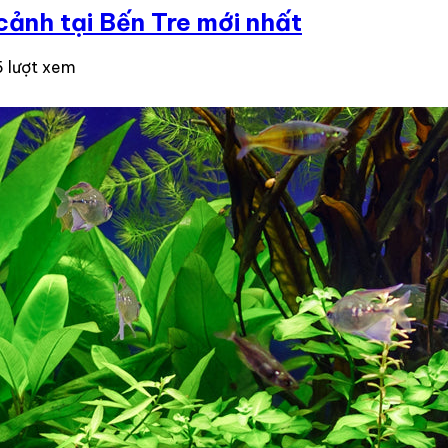
ảnh tại Bến Tre mới nhất
 lượt xem