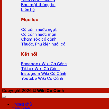
Bảo mật thông tin
Liên hệ
Mục lục
Cá cảnh nước ngọt
Cá cảnh nước mặn
Chăm sóc cá cảnh
Thuốc, Phụ kiện nuôi cá
Kết nối
Facebook Wiki Cá Cảnh
Tiktok Wiki Cá Cảnh
Instagram Wiki Cá Cảnh
Youtube Wiki Cá Cảnh
Copyright 2026 ©
Wiki Cá Cảnh
Trang chủ