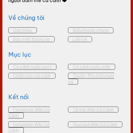
người đam mê cá cảnh ❤️
Về chúng tôi
Giới thiệu
Điều khoản chung
Bảo mật thông tin
Liên hệ
Mục lục
Cá cảnh nước ngọt
Cá cảnh nước mặn
Chăm sóc cá cảnh
Thuốc, Phụ kiện nuôi
cá
Kết nối
Facebook Wiki Cá
Tiktok Wiki Cá Cảnh
Cảnh
Instagram Wiki Cá
Youtube Wiki Cá Cảnh
Cảnh