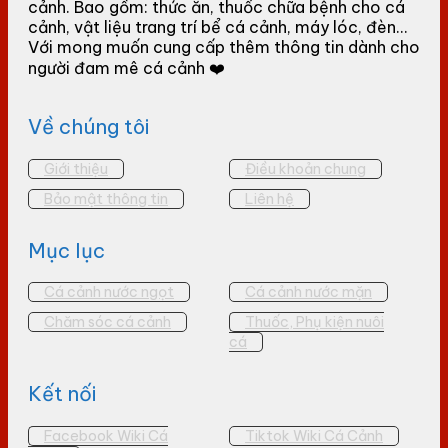
cảnh. Bao gồm: thức ăn, thuốc chữa bệnh cho cá
cảnh, vật liệu trang trí bể cá cảnh, máy lóc, đèn...
Với mong muốn cung cấp thêm thông tin dành cho
người đam mê cá cảnh ❤️
Về chúng tôi
Giới thiệu
Điều khoản chung
Bảo mật thông tin
Liên hệ
Mục lục
Cá cảnh nước ngọt
Cá cảnh nước mặn
Chăm sóc cá cảnh
Thuốc, Phụ kiện nuôi
cá
Kết nối
Facebook Wiki Cá
Tiktok Wiki Cá Cảnh