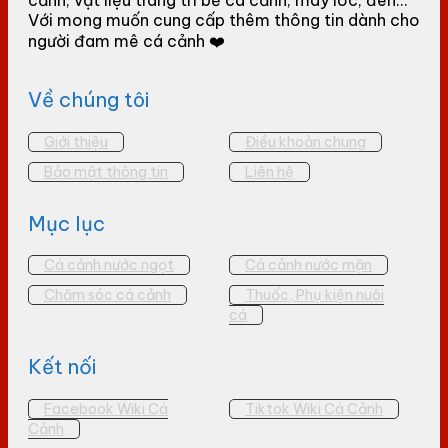
Với mong muốn cung cấp thêm thông tin dành cho
người đam mê cá cảnh ❤️
Về chúng tôi
Giới thiệu
Điều khoản chung
Bảo mật thông tin
Liên hệ
Mục lục
Cá cảnh nước ngọt
Cá cảnh nước mặn
Chăm sóc cá cảnh
Thuốc, Phụ kiện nuôi
cá
Kết nối
Facebook Wiki Cá
Tiktok Wiki Cá Cảnh
Cảnh