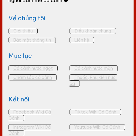
người đam mê cá cảnh ❤️
Về chúng tôi
Giới thiệu
Điều khoản chung
Bảo mật thông tin
Liên hệ
Mục lục
Cá cảnh nước ngọt
Cá cảnh nước mặn
Chăm sóc cá cảnh
Thuốc, Phụ kiện nuôi
cá
Kết nối
Facebook Wiki Cá
Tiktok Wiki Cá Cảnh
Cảnh
Instagram Wiki Cá
Youtube Wiki Cá Cảnh
Cảnh