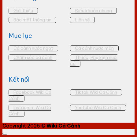
Giới thiệu
Điều khoản chung
Bảo mật thông tin
Liên hệ
Mục lục
Cá cảnh nước ngọt
Cá cảnh nước mặn
Chăm sóc cá cảnh
Thuốc, Phụ kiện nuôi
cá
Kết nối
Facebook Wiki Cá
Tiktok Wiki Cá Cảnh
Cảnh
Instagram Wiki Cá
Youtube Wiki Cá Cảnh
Cảnh
Copyright 2026 ©
Wiki Cá Cảnh