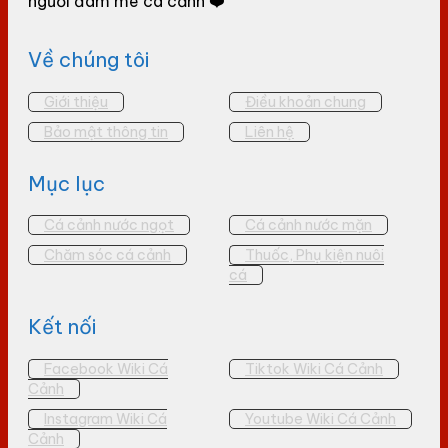
người đam mê cá cảnh ❤️
Về chúng tôi
Giới thiệu
Điều khoản chung
Bảo mật thông tin
Liên hệ
Mục lục
Cá cảnh nước ngọt
Cá cảnh nước mặn
Chăm sóc cá cảnh
Thuốc, Phụ kiện nuôi
cá
Kết nối
Facebook Wiki Cá
Tiktok Wiki Cá Cảnh
Cảnh
Instagram Wiki Cá
Youtube Wiki Cá Cảnh
Cảnh