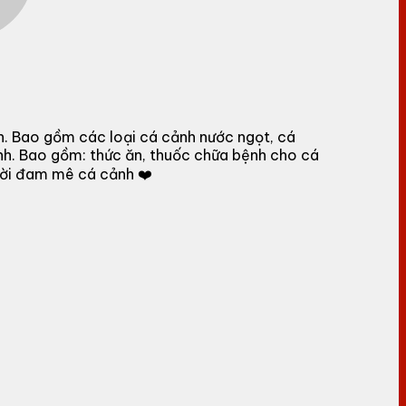
h. Bao gồm các loại cá cảnh nước ngọt, cá
nh. Bao gồm: thức ăn, thuốc chữa bệnh cho cá
gười đam mê cá cảnh ❤️