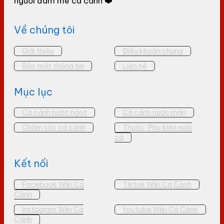
người đam mê cá cảnh ❤️
Về chúng tôi
Giới thiệu
Điều khoản chung
Bảo mật thông tin
Liên hệ
Mục lục
Cá cảnh nước ngọt
Cá cảnh nước mặn
Chăm sóc cá cảnh
Thuốc, Phụ kiện nuôi
cá
Kết nối
Facebook Wiki Cá
Tiktok Wiki Cá Cảnh
Cảnh
Instagram Wiki Cá
Youtube Wiki Cá Cảnh
Cảnh