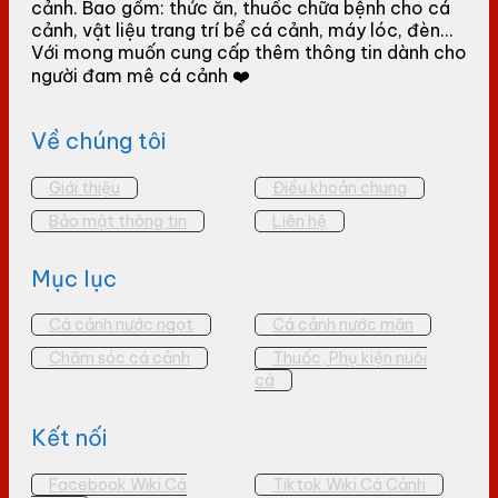
cảnh. Bao gồm: thức ăn, thuốc chữa bệnh cho cá
cảnh, vật liệu trang trí bể cá cảnh, máy lóc, đèn...
Với mong muốn cung cấp thêm thông tin dành cho
người đam mê cá cảnh ❤️
Về chúng tôi
Giới thiệu
Điều khoản chung
Bảo mật thông tin
Liên hệ
Mục lục
Cá cảnh nước ngọt
Cá cảnh nước mặn
Chăm sóc cá cảnh
Thuốc, Phụ kiện nuôi
cá
Kết nối
Facebook Wiki Cá
Tiktok Wiki Cá Cảnh