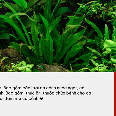
h. Bao gồm các loại cá cảnh nước ngọt, cá
nh. Bao gồm: thức ăn, thuốc chữa bệnh cho cá
gười đam mê cá cảnh ❤️