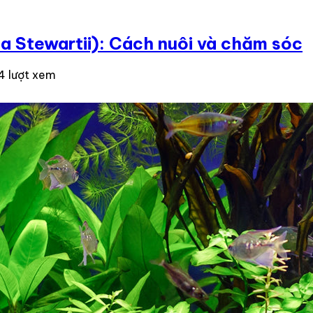
a Stewartii): Cách nuôi và chăm sóc
4 lượt xem