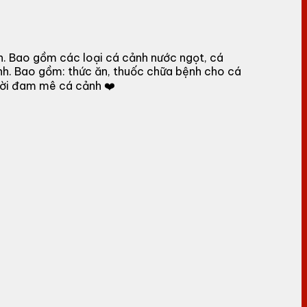
h. Bao gồm các loại cá cảnh nước ngọt, cá
nh. Bao gồm: thức ăn, thuốc chữa bệnh cho cá
gười đam mê cá cảnh ❤️