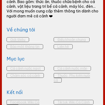
cảnh. Bao gồm: thức ăn, thuốc chữa bệnh cho cá
cảnh, vật liệu trang trí bể cá cảnh, máy lóc, đèn...
Với mong muốn cung cấp thêm thông tin dành cho
người đam mê cá cảnh ❤️
Về chúng tôi
Giới thiệu
Điều khoản chung
Bảo mật thông tin
Liên hệ
Mục lục
Cá cảnh nước ngọt
Cá cảnh nước mặn
Chăm sóc cá cảnh
Thuốc, Phụ kiện nuôi
cá
Kết nối
Facebook Wiki Cá
Tiktok Wiki Cá Cảnh