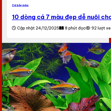
Cá bảy màu
10 dòng cá 7 màu đẹp dễ nuôi ch
Cập nhật 24/12/2025
8 phút đọc
92 lượt x