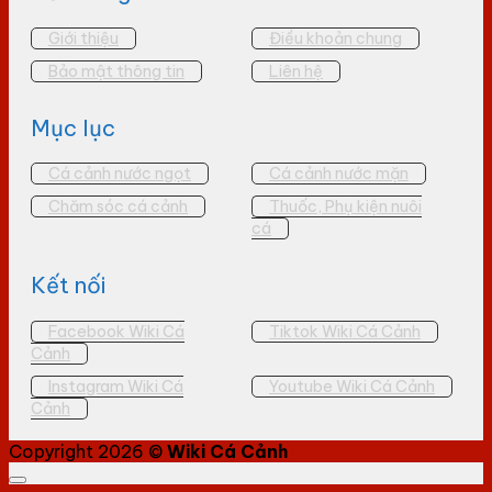
Giới thiệu
Điều khoản chung
Bảo mật thông tin
Liên hệ
Mục lục
Cá cảnh nước ngọt
Cá cảnh nước mặn
Chăm sóc cá cảnh
Thuốc, Phụ kiện nuôi
cá
Kết nối
Facebook Wiki Cá
Tiktok Wiki Cá Cảnh
Cảnh
Instagram Wiki Cá
Youtube Wiki Cá Cảnh
Cảnh
Copyright 2026 ©
Wiki Cá Cảnh