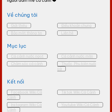
người đam mê cá cảnh ❤️
Về chúng tôi
Giới thiệu
Điều khoản chung
Bảo mật thông tin
Liên hệ
Mục lục
Cá cảnh nước ngọt
Cá cảnh nước mặn
Chăm sóc cá cảnh
Thuốc, Phụ kiện nuôi
cá
Kết nối
Facebook Wiki Cá
Tiktok Wiki Cá Cảnh
Cảnh
Instagram Wiki Cá
Youtube Wiki Cá Cảnh
Cảnh