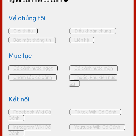
người đam mê cá cảnh ❤️
Về chúng tôi
Giới thiệu
Điều khoản chung
Bảo mật thông tin
Liên hệ
Mục lục
Cá cảnh nước ngọt
Cá cảnh nước mặn
Chăm sóc cá cảnh
Thuốc, Phụ kiện nuôi
cá
Kết nối
Facebook Wiki Cá
Tiktok Wiki Cá Cảnh
Cảnh
Instagram Wiki Cá
Youtube Wiki Cá Cảnh
Cảnh