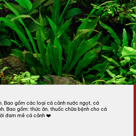
h. Bao gồm các loại cá cảnh nước ngọt, cá
nh. Bao gồm: thức ăn, thuốc chữa bệnh cho cá
gười đam mê cá cảnh ❤️