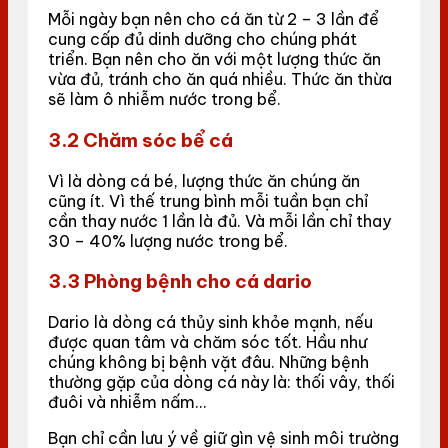
Mỗi ngày bạn nên cho cá ăn từ 2 – 3 lần để
cung cấp đủ dinh dưỡng cho chúng phát
triển. Bạn nên cho ăn với một lượng thức ăn
vừa đủ, tránh cho ăn quá nhiều. Thức ăn thừa
sẽ làm ô nhiễm nước trong bể.
3.2 Chăm sóc bể cá
Vì là dòng cá bé, lượng thức ăn chúng ăn
cũng ít. Vì thế trung bình mỗi tuần bạn chỉ
cần thay nước 1 lần là đủ. Và mỗi lần chỉ thay
30 – 40% lượng nước trong bể.
3.3 Phòng bệnh cho cá dario
Dario là dòng cá thủy sinh khỏe mạnh, nếu
được quan tâm và chăm sóc tốt. Hầu như
chúng không bị bệnh vặt đâu. Những bệnh
thường gặp của dòng cá này là: thối vây, thối
đuôi và nhiễm nấm…
Bạn chỉ cần lưu ý về giữ gìn vệ sinh môi trường