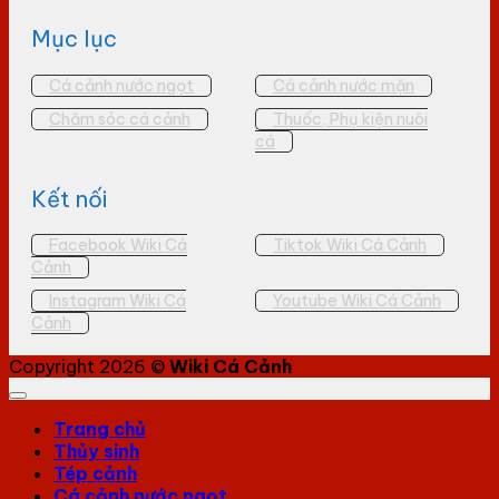
Mục lục
Cá cảnh nước ngọt
Cá cảnh nước mặn
Chăm sóc cá cảnh
Thuốc, Phụ kiện nuôi
cá
Kết nối
Facebook Wiki Cá
Tiktok Wiki Cá Cảnh
Cảnh
Instagram Wiki Cá
Youtube Wiki Cá Cảnh
Cảnh
Copyright 2026 ©
Wiki Cá Cảnh
Trang chủ
Thủy sinh
Tép cảnh
Cá cảnh nước ngọt