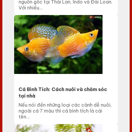
nguồn gốc tại Thái Lan, Indo và Đài Loan.
Với nhiều...
Cá Bình Tích: Cách nuôi và chăm sóc
tại nhà
Nếu nói đến những loại các cảnh dễ nuôi,
ngoài cá 7 màu thì cá bình tích là cái
tên...