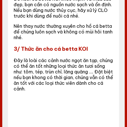
đẹp, bạn cần có nguồn nước sạch và ổn định.
Nếu bạn dùng nước thủy cục, hãy xử lý CLO
trước khi dùng để nuôi cá nhé.
Nên thay nước thường xuyên cho hồ cá betta
để chúng luôn sạch và không có mùi hôi tanh
nhé.
3/ Thức ăn cho cá betta KOI
Đây là loài các cảnh nước ngọt ăn tạp, chúng
có thể ăn tốt những loại thức ăn tươi sống
như: tôm, tép, trùn chỉ, lăng quăng …. Đặt biệt
nếu bạn khong có thời gian, chúng vẫn có thể
ăn tốt với các loại thức viên dành cho cá
cảnh.