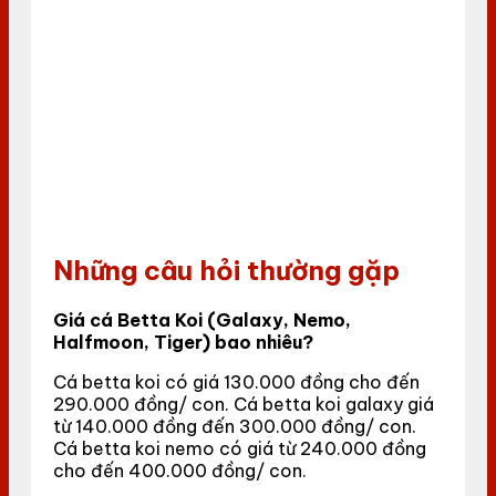
Những câu hỏi thường gặp
Giá cá Betta Koi (Galaxy, Nemo,
Halfmoon, Tiger) bao nhiêu?
Cá betta koi có giá 130.000 đồng cho đến
290.000 đồng/ con. Cá betta koi galaxy giá
từ 140.000 đồng đến 300.000 đồng/ con.
Cá betta koi nemo có giá từ 240.000 đồng
cho đến 400.000 đồng/ con.