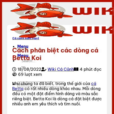
Bỏ
qua
nội
dung
Cá cảnh nước ngọt
Menu
Cách phân biệt các dòng cá
Menu
Betta Koi
18/08/2022
Wiki Cá Cảnh
4 phút đọc
69 lượt xem
Như chúng ta đã biết, trong thế giới của
cá
Betta
có rất nhiều dòng khác nhau. Mỗi dòng
đều có một đặt điểm hình dáng và màu sắc
riêng biệt. Betta Koi là dòng cá đặt biệt được
nhiều anh em yêu thích và tìm nuôi.