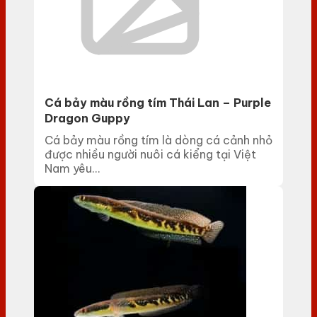
Cá bảy màu rồng tím Thái Lan – Purple
Dragon Guppy
Cá bảy màu rồng tím là dòng cá cảnh nhỏ
được nhiều người nuôi cá kiểng tại Việt
Nam yêu...