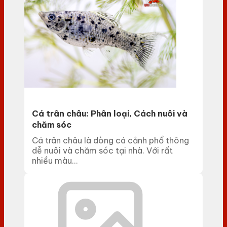
Cá trân châu: Phân loại, Cách nuôi và
chăm sóc
Cá trân châu là dòng cá cảnh phổ thông
dễ nuôi và chăm sóc tại nhà. Với rất
nhiều màu...