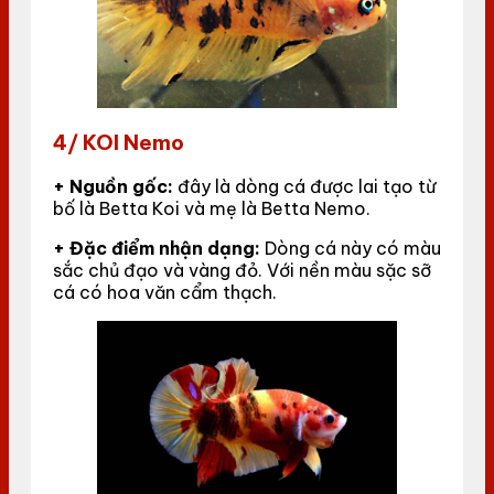
4/ KOI Nemo
+ Nguồn gốc:
đây là dòng cá được lai tạo từ
bố là Betta Koi và mẹ là Betta Nemo.
+ Đặc điểm nhận dạng:
Dòng cá này có màu
sắc chủ đạo và vàng đỏ. Với nền màu sặc sỡ
cá có hoa văn cẩm thạch.