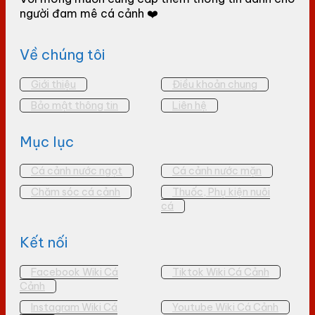
người đam mê cá cảnh ❤️
Về chúng tôi
Giới thiệu
Điều khoản chung
Bảo mật thông tin
Liên hệ
Mục lục
Cá cảnh nước ngọt
Cá cảnh nước mặn
Chăm sóc cá cảnh
Thuốc, Phụ kiện nuôi
cá
Kết nối
Facebook Wiki Cá
Tiktok Wiki Cá Cảnh
Cảnh
Instagram Wiki Cá
Youtube Wiki Cá Cảnh