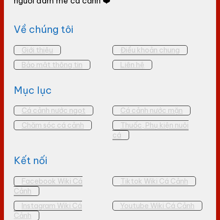
người đam mê cá cảnh ❤️
Về chúng tôi
Giới thiệu
Điều khoản chung
Bảo mật thông tin
Liên hệ
Mục lục
Cá cảnh nước ngọt
Cá cảnh nước mặn
Chăm sóc cá cảnh
Thuốc, Phụ kiện nuôi
cá
Kết nối
Facebook Wiki Cá
Tiktok Wiki Cá Cảnh
Cảnh
Instagram Wiki Cá
Youtube Wiki Cá Cảnh
Cảnh