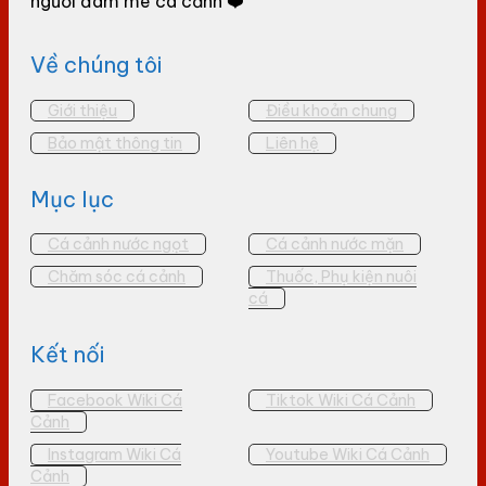
người đam mê cá cảnh ❤️
Về chúng tôi
Giới thiệu
Điều khoản chung
Bảo mật thông tin
Liên hệ
Mục lục
Cá cảnh nước ngọt
Cá cảnh nước mặn
Chăm sóc cá cảnh
Thuốc, Phụ kiện nuôi
cá
Kết nối
Facebook Wiki Cá
Tiktok Wiki Cá Cảnh
Cảnh
Instagram Wiki Cá
Youtube Wiki Cá Cảnh
Cảnh