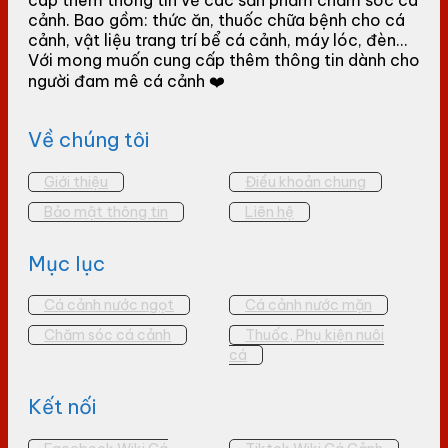
cảnh. Bao gồm: thức ăn, thuốc chữa bệnh cho cá
cảnh, vật liệu trang trí bể cá cảnh, máy lóc, đèn...
Với mong muốn cung cấp thêm thông tin dành cho
người đam mê cá cảnh ❤️
Về chúng tôi
Giới thiệu
Điều khoản chung
Bảo mật thông tin
Liên hệ
Mục lục
Cá cảnh nước ngọt
Cá cảnh nước mặn
Chăm sóc cá cảnh
Thuốc, Phụ kiện nuôi
cá
Kết nối