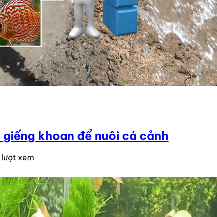
c giếng khoan để nuôi cá cảnh
 lượt xem