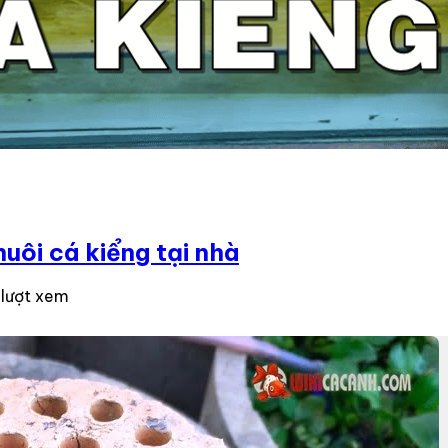
uôi cá kiểng tại nhà
 lượt xem