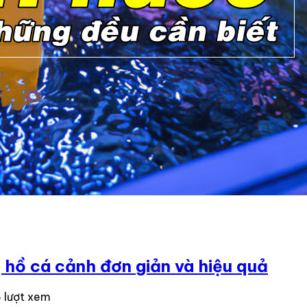
 hồ cá cảnh đơn giản và hiệu quả
 lượt xem