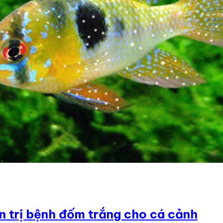
n trị bệnh đốm trắng cho cá cảnh