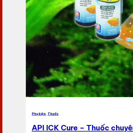
Phụ kiện
,
Thuốc
API ICK Cure – Thuốc chuyê