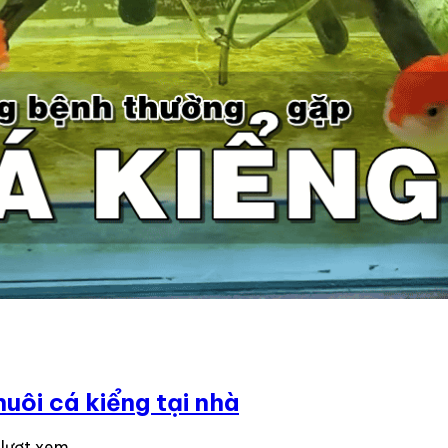
uôi cá kiểng tại nhà
 lượt xem