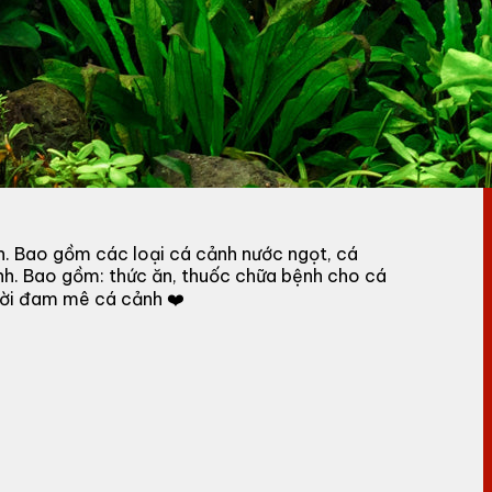
h. Bao gồm các loại cá cảnh nước ngọt, cá
nh. Bao gồm: thức ăn, thuốc chữa bệnh cho cá
gười đam mê cá cảnh ❤️