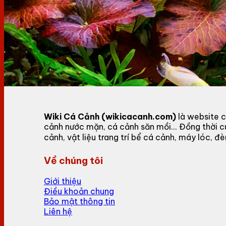
Wiki Cá Cảnh (wikicacanh.com)
là website c
cảnh nước mặn, cá cảnh săn mồi... Đồng thời 
cảnh, vật liệu trang trí bể cá cảnh, máy lóc,
Về chúng tôi
Giới thiệu
Điều khoản chung
Bảo mật thông tin
Liên hệ