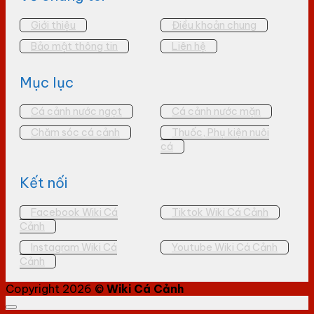
Giới thiệu
Điều khoản chung
Bảo mật thông tin
Liên hệ
Mục lục
Cá cảnh nước ngọt
Cá cảnh nước mặn
Chăm sóc cá cảnh
Thuốc, Phụ kiện nuôi
cá
Kết nối
Facebook Wiki Cá
Tiktok Wiki Cá Cảnh
Cảnh
Instagram Wiki Cá
Youtube Wiki Cá Cảnh
Cảnh
Copyright 2026 ©
Wiki Cá Cảnh