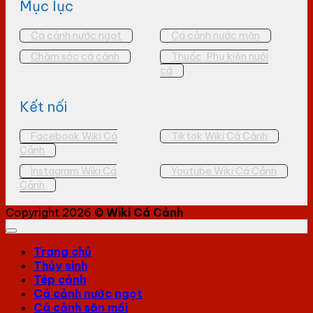
Mục lục
Cá cảnh nước ngọt
Cá cảnh nước mặn
Chăm sóc cá cảnh
Thuốc, Phụ kiện nuôi
cá
Kết nối
Facebook Wiki Cá
Tiktok Wiki Cá Cảnh
Cảnh
Instagram Wiki Cá
Youtube Wiki Cá Cảnh
Cảnh
Copyright 2026 ©
Wiki Cá Cảnh
Trang chủ
Thủy sinh
Tép cảnh
Cá cảnh nước ngọt
Cá cảnh săn mồi