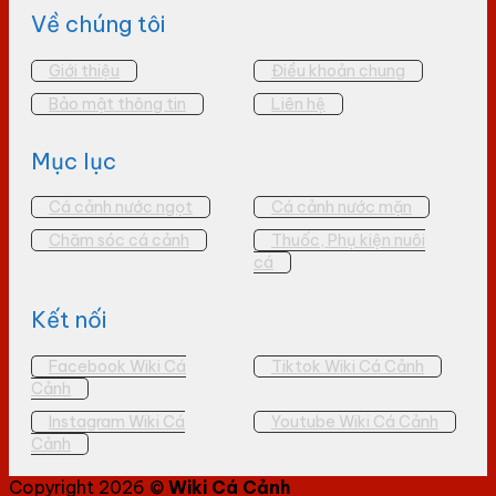
Về chúng tôi
Giới thiệu
Điều khoản chung
Bảo mật thông tin
Liên hệ
Mục lục
Cá cảnh nước ngọt
Cá cảnh nước mặn
Chăm sóc cá cảnh
Thuốc, Phụ kiện nuôi
cá
Kết nối
Facebook Wiki Cá
Tiktok Wiki Cá Cảnh
Cảnh
Instagram Wiki Cá
Youtube Wiki Cá Cảnh
Cảnh
Copyright 2026 ©
Wiki Cá Cảnh