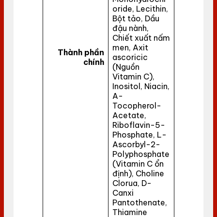
oride, Lecithin,
Bột tảo, Dầu
đậu nành,
Chiết xuất nấm
men, Axit
Thành phần
ascoricic
chính
(Nguồn
Vitamin C),
Inositol, Niacin,
A-
Tocopherol-
Acetate,
Riboflavin-5-
Phosphate, L-
Ascorbyl-2-
Polyphosphate
(Vitamin C ổn
định), Choline
Clorua, D-
Canxi
Pantothenate,
Thiamine