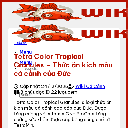
Bỏ
qua
nội
dung
Thức ăn
Menu
Tetra Color Tropical
Menu
Granules – Thức ăn kích màu
cá cảnh của Đức
Cập nhật 24/12/2025
Wiki Cá Cảnh
3 phút đọc
22 lượt xem
Tetra Color Tropical Granules là loại thức ăn
kích màu cá cảnh cao cấp của Đức. Được
tăng cường với vitamin C và ProCare tăng
cường sức khỏe được cấp bằng sáng chế từ
TetraMin.