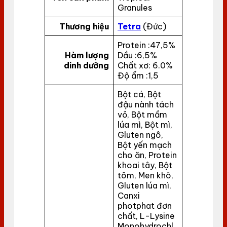
Granules
Thương hiệu
Tetra
(Đức)
Protein :47,5%
Hàm lượng
Dầu :6,5%
dinh dưỡng
Chất xơ: 6.0%
Độ ẩm :1,5
Bột cá, Bột
đậu nành tách
vỏ, Bột mầm
lúa mì, Bột mì,
Gluten ngô,
Bột yến mạch
cho ăn, Protein
khoai tây, Bột
tôm, Men khô,
Gluten lúa mì,
Canxi
photphat đơn
chất, L-Lysine
Monohydrochl