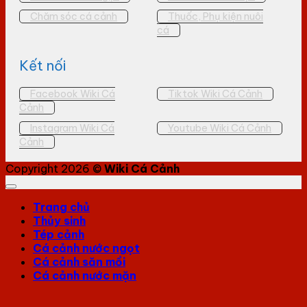
Chăm sóc cá cảnh
Thuốc, Phụ kiện nuôi
cá
Kết nối
Facebook Wiki Cá
Tiktok Wiki Cá Cảnh
Cảnh
Instagram Wiki Cá
Youtube Wiki Cá Cảnh
Cảnh
Copyright 2026 ©
Wiki Cá Cảnh
Trang chủ
Thủy sinh
Tép cảnh
Cá cảnh nước ngọt
Cá cảnh săn mồi
Cá cảnh nước mặn