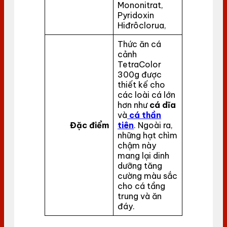
Mononitrat,
Pyridoxin
Hiđrôclorua,
Thức ăn cá
cảnh
TetraColor
300g được
thiết kế cho
các loài cá lớn
hơn như
cá dĩa
và
cá thần
Đặc điểm
tiên
. Ngoài ra,
những hạt chìm
chậm này
mang lại dinh
dưỡng tăng
cường màu sắc
cho cá tầng
trung và ăn
đáy.