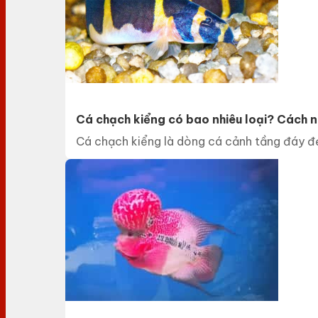
Cá chạch kiểng có bao nhiêu loại? Cách n
Cá chạch kiểng là dòng cá cảnh tầng đáy đẹ