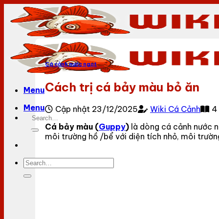
Bỏ
qua
nội
dung
Cá cảnh nước ngọt
Cách trị cá bảy màu bỏ ăn
Menu
Menu
Cập nhật 23/12/2025
Wiki Cá Cảnh
4
Cá bảy màu (
Guppy
)
là dòng cá cảnh nước ng
môi trường hồ /bể với diện tích nhỏ, môi trư