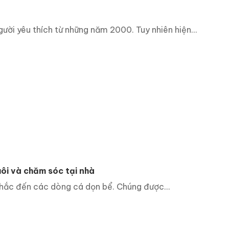
ười yêu thích từ những năm 2000. Tuy nhiên hiện...
ôi và chăm sóc tại nhà
nhắc đến các dòng cá dọn bể. Chúng được...