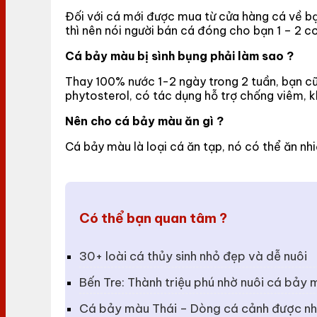
Đối với cá mới được mua từ cửa hàng cá về bạ
thì nên nói người bán cá đóng cho bạn 1 – 2 co
Cá bảy màu bị sình bụng phải làm sao ?
Thay 100% nước 1-2 ngày trong 2 tuần, bạn cũn
phytosterol, có tác dụng hỗ trợ chống viêm, k
Nên cho cá bảy màu ăn gì ?
Cá bảy màu là loại cá ăn tạp, nó có thể ăn nhi
Có thể bạn quan tâm ?
30+ loài cá thủy sinh nhỏ đẹp và dễ nuôi
Bến Tre: Thành triệu phú nhờ nuôi cá bảy
Cá bảy màu Thái – Dòng cá cảnh được nhi