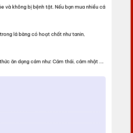
ỏe và không bị bệnh tật. Nếu bạn mua nhiều cá
trong lá bàng có hoạt chất như tanin,
ại thức ăn dạng cám như: Cám thái, cám nhật ….