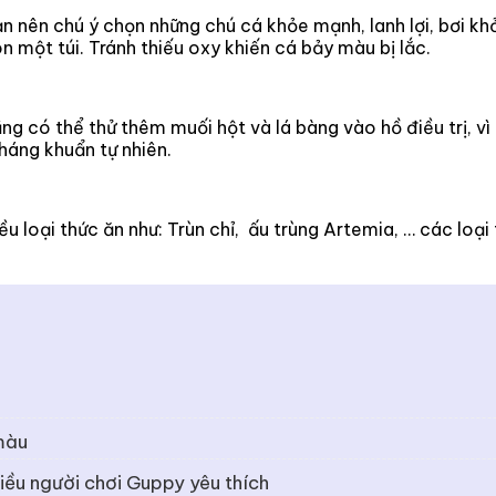
n nên chú ý chọn những chú cá khỏe mạnh, lanh lợi, bơi kh
n một túi. Tránh thiếu oxy khiến cá bảy màu bị lắc.
g có thể thử thêm muối hột và lá bàng vào hồ điều trị, vì 
háng khuẩn tự nhiên.
ều loại thức ăn như: Trùn chỉ, ấu trùng Artemia, … các lo
 màu
ều người chơi Guppy yêu thích