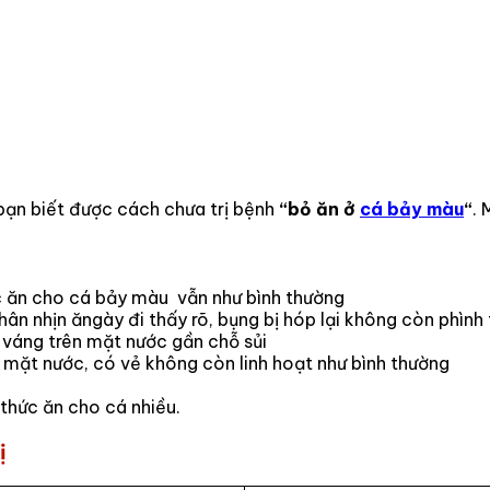
bạn biết được cách chưa trị bệnh
“bỏ ăn ở
cá bảy màu
“
. 
c ăn cho cá bảy màu vẫn như bình thường
hân nhịn ăngày đi thấy rõ, bụng bị hóp lại không còn phình 
 váng trên mặt nước gần chỗ sủi
n mặt nước, có vẻ không còn linh hoạt như bình thường
 thức ăn cho cá nhiều.
ị