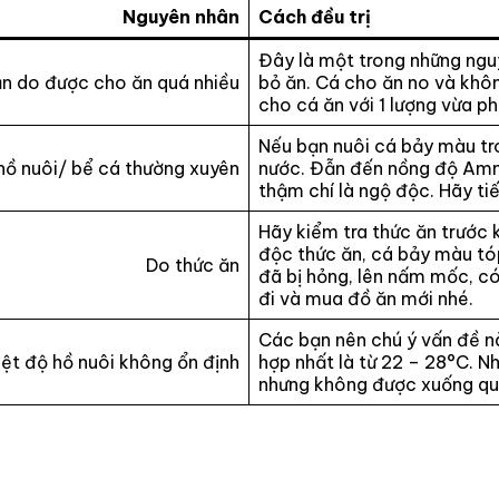
Nguyên nhân
Cách đều trị
Đây là một trong những ngu
n do được cho ăn quá nhiều
bỏ ăn. Cá cho ăn no và khô
cho cá ăn với 1 lượng vừa p
Nếu bạn nuôi cá bảy màu tr
hồ nuôi/ bể cá thường xuyên
nước. Đẫn đến nồng độ Amm
thậm chí là ngộ độc. Hãy ti
Hãy kiểm tra thức ăn trước 
độc thức ăn, cá bảy màu tóp
Do thức ăn
đã bị hỏng, lên nấm mốc, c
đi và mua đồ ăn mới nhé.
Các bạn nên chú ý vấn đề nà
iệt độ hồ nuôi không ổn định
hợp nhất là từ 22 – 28°C. N
nhưng không được xuống qu