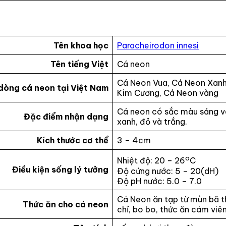
Tên khoa học
Paracheirodon innesi
Tên tiếng Việt
Cá neon
Cá Neon Vua, Cá Neon Xanh
dòng cá neon tại Việt Nam
Kim Cương, Cá Neon vàng
Cá neon có sắc màu sáng và
Đặc điểm nhận dạng
xanh, đỏ và trắng.
Kích thước cơ thể
3 – 4cm
o
Nhiệt độ: 20 – 26
C
Điều kiện sống lý tưởng
Độ cứng nước: 5 – 20(dH)
Độ pH nước: 5.0 – 7.0
Cá Neon ăn tạp từ mùn bã t
Thức ăn cho cá neon
chỉ, bo bo, thức ăn cám viê