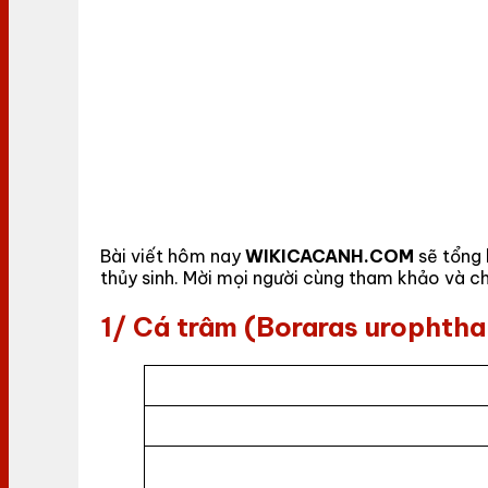
Bài viết hôm nay
WIKICACANH.COM
sẽ tổng 
thủy sinh. Mời mọi người cùng tham khảo và ch
1/ Cá trâm (Boraras urophth