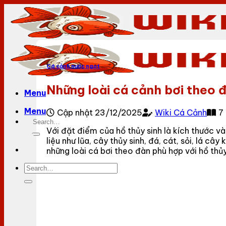
Bỏ
qua
nội
dung
Cá cảnh nước ngọt
Những loài cá cảnh bơi theo đ
Menu
Menu
Cập nhật 23/12/2025
Wiki Cá Cảnh
7
Với đặt điểm của hồ thủy sinh là kích thước và
liệu như lũa, cây thủy sinh, đá, cát, sỏi, lá 
những loài cá bơi theo đàn phù hợp với hồ thủy