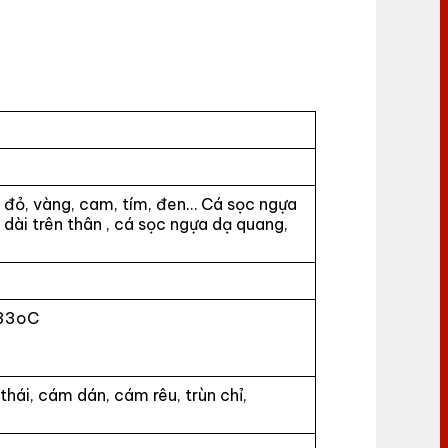
, đỏ, vàng, cam, tím, đen… Cá sọc ngựa
dài trên thân , cá sọc ngựa dạ quang,
 33oC
hái, cám dán, cám rêu, trùn chỉ,