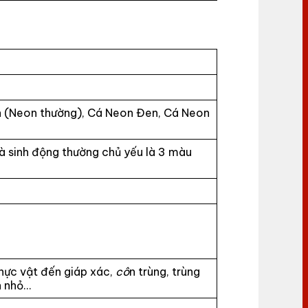
 (Neon thường), Cá Neon Đen, Cá Neon
 sinh động thường chủ yếu là 3 màu
hực vật đến giáp xác,
cô
n trùng, trùng
n nhỏ…