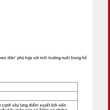
theo đàn” phù hợp với môi trường nuôi trong hồ
cạnh vây lưng điểm xuyết bởi viền
 vây hậu môn của cá Trâm có những