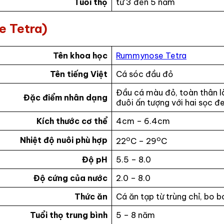
Tuổi thọ
từ 3 đến 5 năm
e Tetra)
Tên khoa học
Rummynose Tetra
Tên tiếng Việt
Cá sóc đầu đỏ
Đầu cá màu đỏ, toàn thân 
Đặc điểm nhân dạng
đuôi ấn tượng với hai sọc đ
Kích thước cơ thể
4cm – 6.4cm
o
o
Nhiệt độ nuôi phù hợp
22
C – 29
C
Độ pH
5.5 – 8.0
Độ cứng của nước
2.0 – 8.0
Thức ăn
Cá ăn tạp từ trùng chỉ, bo b
Tuổi thọ trung bình
5 – 8 năm