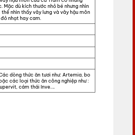
 Mặc dù kích thước nhỏ bé nhưng nhìn
 thể nhìn thấy vây lưng và vây hậu môn
 đỏ nhạt hay cam.
Các dòng thức ăn tươi như: Artemia, bo
Hoặc các loại thức ăn công nghiệp như :
upervit, cám thái Inve….