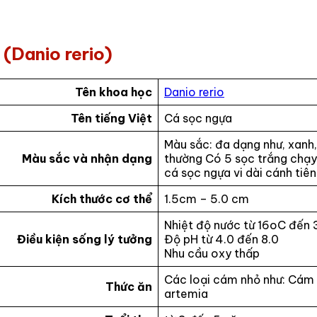
(Danio rerio)
Tên khoa học
Danio rerio
Tên tiếng Việt
Cá sọc ngựa
Màu sắc: đa dạng như, xanh
Màu sắc và nhận dạng
thường Có 5 sọc trắng chạy 
cá sọc ngựa vi dài cánh tiên
Kích thước cơ thể
1.5cm – 5.0 cm
Nhiệt độ nước từ 16oC đến
Điều kiện sống lý tưởng
Độ pH từ 4.0 đến 8.0
Nhu cầu oxy thấp
Các loại cám nhỏ như: Cám t
Thức ăn
artemia