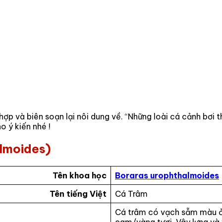
hợp và biên soạn lại nôi dung về. “Những loài cá cảnh bơi 
o ý kiến nhé !
almoides)
Tên khoa học
Boraras urophthalmoides
Tên tiếng Việt
Cá Trâm
Cá trâm có vạch sẫm màu ở 
cam/vàng tươi. Vây lưng và