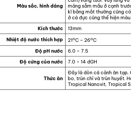
Màu sắc, hình dáng
mảng sẫm mầu ở cạnh trước.
kĩ bằng mắt thường cũng có
ở cá đực cũng thể hiện màu
Kích thước
13mm
o
o
Nhiệt độ nước thích hợp
21
C – 26
C
Độ pH nước
6.0 – 7.5
Độ cứng của nước
7.0 – 14 dGH
Đây là dòn cá cảnh ăn tạp, 
Thức ăn
bo, trùn chỉ và trùn huyết. 
Tropical Nanovit, Tropical S