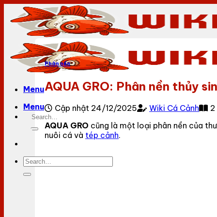
Bỏ
qua
nội
dung
Phân nền
AQUA GRO: Phân nền thủy sin
Menu
Menu
Cập nhật 24/12/2025
Wiki Cá Cảnh
2
AQUA GRO
cũng là một loại phân nền của th
nuôi cá và
tép cảnh
.