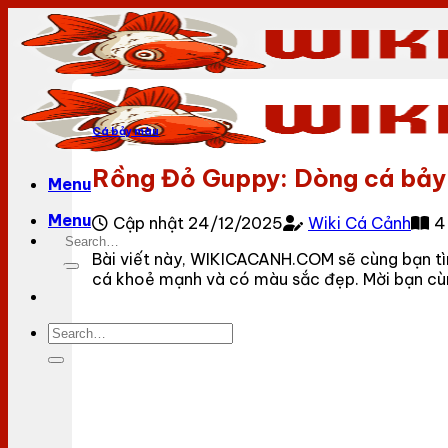
Bỏ
qua
nội
dung
Cá bảy màu
Rồng Đỏ Guppy: Dòng cá bảy
Menu
Menu
Cập nhật 24/12/2025
Wiki Cá Cảnh
4
Bài viết này, WIKICACANH.COM sẽ cùng bạn tì
cá khoẻ mạnh và có màu sắc đẹp. Mời bạn cù