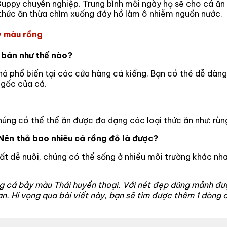
ppy chuyên nghiệp. Trung bình mỗi ngày họ sẽ cho cá ăn t
 thức ăn thừa chìm xuống đáy hồ làm ô nhiễm nguồn nước.
y màu rồng
 bán như thế nào?
á phổ biến tại các cửa hàng cá kiểng. Bạn có thẻ dễ dàng
gốc của cá.
ng có thể thể ăn được đa dạng các loại thức ăn như: rùng
Nên thả bao nhiêu cá rồng đỏ là được?
t dễ nuôi, chúng có thể sống ở nhiều môi trường khác nhau.
 cá bảy màu Thái huyền thoại. Với nét đẹp dũng mảnh được
n. Hi vọng qua bài viết này, bạn sẽ tìm được thêm 1 dòng 