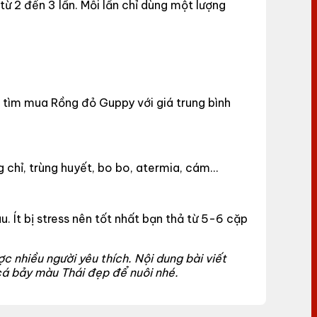
ừ 2 đến 3 lần. Mỗi lần chỉ dùng một lượng
 tìm mua Rồng đỏ Guppy với giá trung bình
 chỉ, trùng huyết, bo bo, atermia, cám…
 Ít bị stress nên tốt nhất bạn thả từ 5-6 cặp
 nhiều người yêu thích. Nội dung bài viết
cá bảy màu Thái đẹp để nuôi nhé.