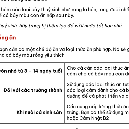
hêm các loại cây thuỷ sinh như: rong la hán, rong đuôi ch
i để cá bảy màu con ẩn nấp sau này.
uỷ sinh, hãy trang bị thêm lọc để xử lí nước tốt hơn nhé.
ồng ăn
 bạn cần có một chế độ ăn và loại thức ăn phù hợp. Nó s
mà cá bảy màu rồng yêu thích.
Cho cá căn các loai thức ăn
còn nhỏ từ 3 – 14 ngày tuổi
cám cho cá bảy màu con d
Sử dụng các loại thức ăn tươ
Đối với các trưởng thành
các loại cám dành cho cá b
dưỡng để cá phát triển và 
Cần cung cấp lượng thức ăn
Khi nuôi cá sinh sản
trứng. Bạn có thể sử dụng m
hoặc Cám Nhật B2