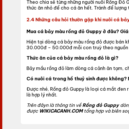
Theo chia sẻ từng những người nuôi Rồng Đỏ Gu
thức ăn nhỏ để cho cá ăn hết. Tránh để lượng
2.4 Những câu hỏi thườn gặp khi nuôi cá bả
Mua cá bảy màu rồng đỏ Guppy ở đâu? Giá
Hiện tại dòng cá bảy màu rồng đỏ được bán kh
30.000đ – 50.000đ mỗi con truỳ theo nguồn 
Thức ăn của cá bảy màu rồng đỏ là gì?
Bảy mầu rồng đỏ làm dòng cá cảnh ăn tạm, chú
Có nuôi cá trong hồ thuỷ sinh được không? 
Được nhé, Rồng đỏ Guppy là loại cá mắt đen rấ
là hợp lý nhất.
Trên đâyn là thông tin về
Rồng đỏ Guppy
dòng
được
WIKICACANH.COM
tổng hợp và biên soạ