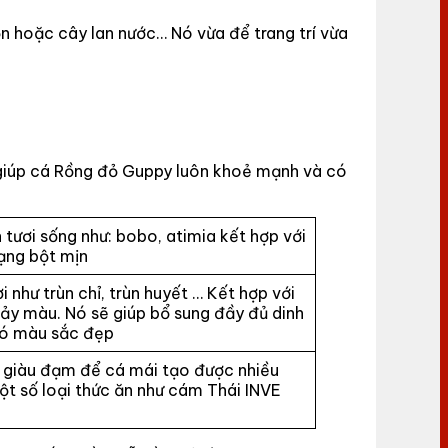
ồn hoặc cây lan nước… Nó vừa để trang trí vừa
ẽ giúp cá Rồng đỏ Guppy luôn khoẻ mạnh và có
 tươi sống như: bobo, atimia kết hợp với
ạng bột mịn
i như trùn chỉ, trùn huyết … Kết hợp với
ảy màu. Nó sẽ giúp bổ sung đầy đủ dinh
có màu sắc đẹp
 giàu đạm để cá mái tạo được nhiều
ột số loại thức ăn như cám Thái INVE