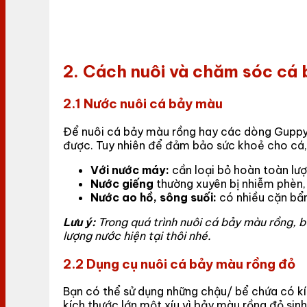
2. Cách nuôi và chăm sóc cá 
2.1 Nước nuôi cá bảy màu
Để nuôi cá bảy màu rồng hay các dòng Guppy 
được. Tuy nhiên để đảm bảo sức khoẻ cho cá, b
Với nước máy:
cần loại bỏ hoàn toàn lượ
Nước giếng
thường xuyên bị nhiễm phèn,
Nước ao hồ, sông suối:
có nhiều cặn bẩn
Lưu ý:
Trong quá trình nuôi cá bảy màu rồng, 
lượng nước hiện tại thôi nhé.
2.2 Dụng cụ nuôi cá bảy màu rồng đỏ
Bạn có thể sử dụng những chậu/ bể chứa có kí
kích thước lớn một xíu vì bảy màu rồng đỏ sin