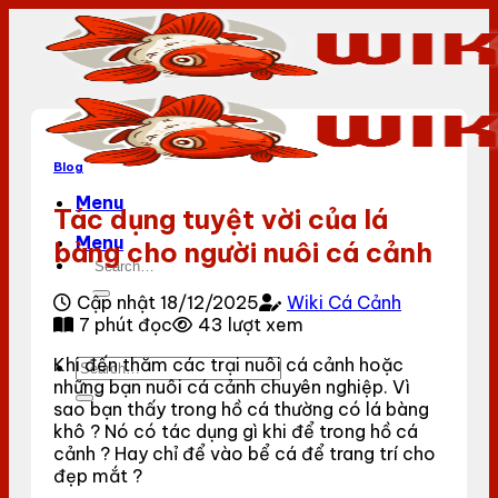
Bỏ
qua
nội
dung
Blog
Menu
Tác dụng tuyệt vời của lá
Menu
bàng cho người nuôi cá cảnh
Cập nhật 18/12/2025
Wiki Cá Cảnh
7 phút đọc
43 lượt xem
Khi đến thăm các trại nuôi cá cảnh hoặc
những bạn nuôi cá cảnh chuyên nghiệp. Vì
sao bạn thấy trong hồ cá thường có lá bàng
khô ? Nó có tác dụng gì khi để trong hồ cá
cảnh ? Hay chỉ để vào bể cá để trang trí cho
đẹp mắt ?