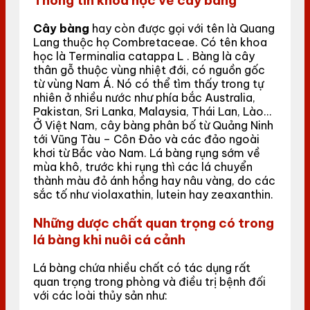
Thông tin khoa học về cây bàng
Cây bàng
hay còn được gọi với tên là Quang
Lang thuộc họ Combretaceae. Có tên khoa
học là Terminalia catappa L . Bàng là cây
thân gỗ thuộc vùng nhiệt đới, có nguồn gốc
từ vùng Nam Á. Nó có thể tìm thấy trong tự
nhiên ở nhiều nước như phía bắc Australia,
Pakistan, Sri Lanka, Malaysia, Thái Lan, Lào…
Ở Việt Nam, cây bàng phân bố từ Quảng Ninh
tới Vũng Tàu – Côn Đảo và các đảo ngoài
khơi từ Bắc vào Nam. Lá bàng rụng sớm về
mùa khô, trước khi rụng thì các lá chuyển
thành màu đỏ ánh hồng hay nâu vàng, do các
sắc tố như violaxathin, lutein hay zeaxanthin.
Những dược chất quan trọng có trong
lá bàng khi nuôi cá cảnh
Lá bàng chứa nhiều chất có tác dụng rất
quan trọng trong phòng và điều trị bệnh đối
với các loài thủy sản như: