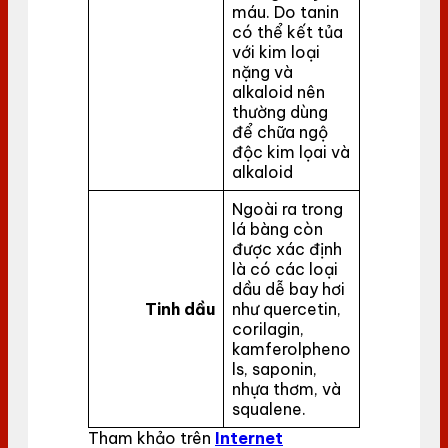
máu. Do tanin
có thể kết tủa
với kim loại
nặng và
alkaloid nên
thường dùng
để chữa ngộ
độc kim lọai và
alkaloid
Ngoài ra trong
lá bàng còn
được xác định
là có các loại
dầu dễ bay hơi
Tinh dầu
như quercetin,
corilagin,
kamferolpheno
ls, saponin,
nhựa thơm, và
squalene.
Tham khảo trên
Internet