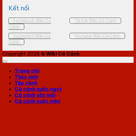
Kết nối
Facebook Wiki Cá
Tiktok Wiki Cá Cảnh
Cảnh
Instagram Wiki Cá
Youtube Wiki Cá Cảnh
Cảnh
Copyright 2026 ©
Wiki Cá Cảnh
Trang chủ
Thủy sinh
Tép cảnh
Cá cảnh nước ngọt
Cá cảnh săn mồi
Cá cảnh nước mặn