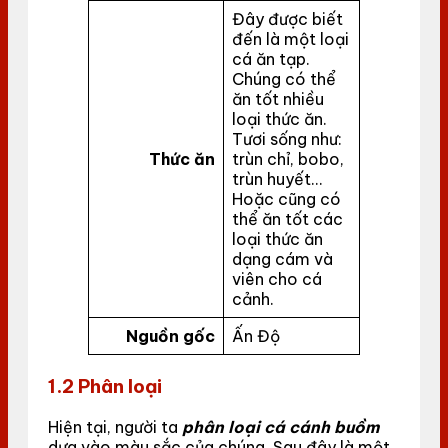
Đây được biết
đến là một loại
cá ăn tạp.
Chúng có thể
ăn tốt nhiều
loại thức ăn.
Tươi sống như:
Thức ăn
trùn chỉ, bobo,
trùn huyết…
Hoặc cũng có
thể ăn tốt các
loại thức ăn
dạng cám và
viên cho cá
cảnh.
Nguồn gốc
Ấn Độ
1.2 Phân loại
Hiện tại, người ta
phân loại cá cánh buồm
dựa vào màu sắc của chúng. Sau đây là một