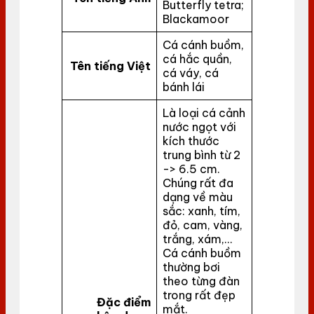
Butterfly tetra;
Blackamoor
Cá cánh buồm,
cá hắc quần,
Tên tiếng Việt
cá váy, cá
bánh lái
Là loại cá cảnh
nước ngọt với
kích thước
trung bình từ 2
-> 6.5 cm.
Chúng rất đa
dạng về màu
sắc: xanh, tím,
đỏ, cam, vàng,
trắng, xám,…
Cá cánh buồm
thường bơi
theo từng đàn
trong rất đẹp
Đặc điểm
mắt.