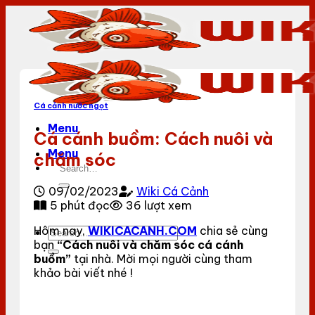
Bỏ
qua
nội
dung
Cá cảnh nước ngọt
Menu
Cá cánh buồm: Cách nuôi và
Menu
chăm sóc
09/02/2023
Wiki Cá Cảnh
5 phút đọc
36 lượt xem
Hôm nay,
WIKICACANH.COM
chia sẻ cùng
bạn
“Cách nuôi và chăm sóc cá cánh
buồm”
tại nhà. Mời mọi người cùng tham
khảo bài viết nhé !