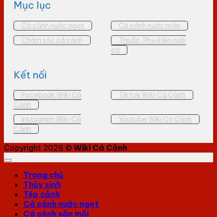
Mục lục
Cá cảnh nước ngọt
Cá cảnh nước mặn
Chăm sóc cá cảnh
Thuốc, Phụ kiện nuôi
cá
Kết nối
Facebook Wiki Cá
Tiktok Wiki Cá Cảnh
Cảnh
Instagram Wiki Cá
Youtube Wiki Cá Cảnh
Cảnh
Copyright 2026 ©
Wiki Cá Cảnh
Trang chủ
Thủy sinh
Tép cảnh
Cá cảnh nước ngọt
Cá cảnh săn mồi