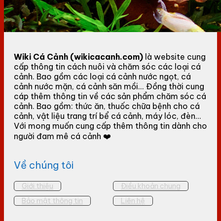
Wiki Cá Cảnh (wikicacanh.com)
là website cung
cấp thông tin cách nuôi và chăm sóc các loại cá
cảnh. Bao gồm các loại cá cảnh nước ngọt, cá
cảnh nước mặn, cá cảnh săn mồi... Đồng thời cung
cáp thêm thông tin về các sản phẩm chăm sóc cá
cảnh. Bao gồm: thức ăn, thuốc chữa bệnh cho cá
cảnh, vật liệu trang trí bể cá cảnh, máy lóc, đèn...
Với mong muốn cung cấp thêm thông tin dành cho
người đam mê cá cảnh ❤️
Về chúng tôi
Giới thiệu
Điều khoản chung
Bảo mật thông tin
Liên hệ