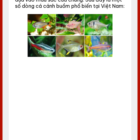
số dòng cá cánh buồm phổ biến tại Việt Nam: