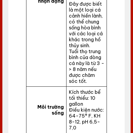
nhận dạng
Đây được biết
là một loại cá
cảnh hiền lành,
có thể chung
sống hòa bình
với các loại cá
khác trong hồ
thủy sinh.
Tuổi thọ trung
bình của dòng
cá này là từ 3 -
> 8 năm nếu
được chăm
sóc tốt.
Kích thước bể
tối thiểu: 10
gallon
Môi trường
Điều kiện nước:
sống
64-75° F, KH
8-12, pH 6,5-
7,0