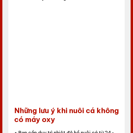
Những lưu ý khi nuôi cá không
có máy oxy
+ Bạn cần duy trì nhiệt độ hồ nuôi cá từ 24-