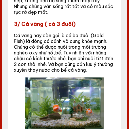
hẹp, không cần bổ sung thêm máy oxy.
Nhưng chúng vẫn sống rất tốt và có màu sắc
rực rỡ đẹp mắt.
3/ Cá vàng ( cá 3 đuôi)
Cá vàng hay còn gọi là cá ba đuôi (Gold
Fish) là dòng cá cảnh vô cung khỏe mạnh.
Chúng có thể được nuôi trong môi trường
nghèo oxy như hồ ,bể. Tuy nhiên với những
chậu có kích thước nhỏ, bạn chỉ nuôi từ 1 đến
2 con thôi nhé. Và bạn cũng cần lưu ý thường
xuyên thay nước cho bể cá vàng.