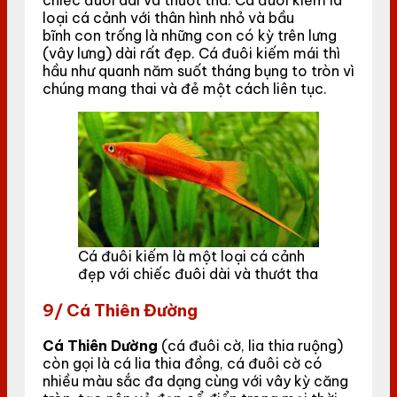
loại cá cảnh với thân hình nhỏ và bầu
bĩnh con trống là những con có kỳ trên lưng
(vây lưng) dài rất đẹp. Cá đuôi kiếm mái thì
hầu như quanh năm suốt tháng bụng to tròn vì
chúng mang thai và đẻ một cách liên tục.
Cá đuôi kiếm là một loại cá cảnh
đẹp với chiếc đuôi dài và thướt tha
9/ Cá Thiên Đường
Cá Thiên Dường
(cá đuôi cờ, lia thia ruộng)
còn gọi là cá lia thia đồng, cá đuôi cờ có
nhiều màu sắc đa dạng cùng với vây kỳ căng