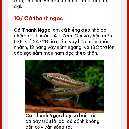
tròn, tạo nên vẻ đẹp cổ điển trong mọi thời
đại.
10/
Cá thanh ngọc
Cá Thanh Ngọc
làm cá kiểng đẹp nhờ có
chấm dài khoảng 4 – 7cm. Gai vây hậu môn:
6-8. Có 24-28 tia mềm vây hậu môn phân
nhánh, 13 hàng vảy nằm ngang, và từ 2 trở lên
các sọc sẫm màu nằm dọc theo thân.
Cá Thanh Ngọc
hay cá bãi trầu,
cá bảy trầu là loài cá cảnh không
cần oxy vẫn sống tốt