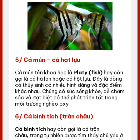
5/ Cá mún – cá hạt lựu
Cá mún tên khoa học là
Platy (fish)
hay còn
gọi là cá hà lan hoặc cá hột lựu. Đây là dòng
cá thủy sinh có nhiều hình dáng và đặc điểm
khác nhau. Chúng có sức sống khỏe, dễ chăm
sóc và đặt biệt có thể phát triển tốt trong
môi trường nghèo oxy.
6/ Cá bình tích (trân châu)
Cá bình tích
hay còn gọi là cá trân
châu
,
trong tự nhiên được tìm thấy chủ yếu ở