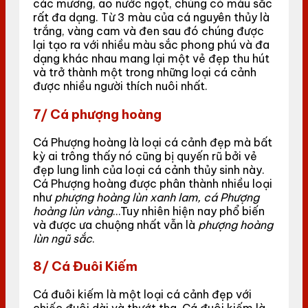
các mương, ao nước ngọt, chúng có màu sắc
rất đa dạng. Từ 3 màu của cá nguyên thủy là
trắng, vàng cam và đen sau đó chúng được
lại tạo ra với nhiều màu sắc phong phú và đa
dạng khác nhau mang lại một vẻ đẹp thu hút
và trở thành một trong những loại cá cảnh
được nhiều người thích nuôi nhất.
7/ Cá phượng hoàng
Cá Phượng hoàng là loại cá cảnh đẹp mà bất
kỳ ai trông thấy nó cũng bị quyến rũ bởi vẻ
đẹp lung linh của loại cá cảnh thủy sinh này.
Cá Phượng hoàng được phân thành nhiều loại
như
phượng hoàng lùn xanh lam, cá Phượng
hoàng lùn vàng
…Tuy nhiên hiện nay phổ biến
và được ưa chuộng nhất vẫn là
phượng hoàng
lùn ngũ sắc
.
8/
Cá Đuôi Kiếm
Cá đuôi kiếm là một loại cá cảnh đẹp với
chiếc đuôi dài và thướt tha. Cá đuôi kiếm là