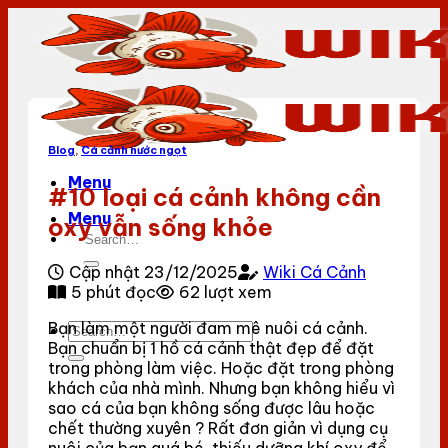
Bỏ
qua
nội
dung
Blog
,
Cá cảnh nước ngọt
Menu
#10 loại cá cảnh không cần
Menu
oxy vẫn sống khỏe
Cập nhật 23/12/2025
Wiki Cá Cảnh
5 phút đọc
62 lượt xem
Bạn làm một người đam mê nuôi cá cảnh.
Bạn chuẩn bị 1 hồ cá cảnh thật đẹp để đặt
trong phòng làm việc. Hoặc đặt trong phòng
khách của nhà mình. Nhưng bạn không hiểu vì
sao cá của bạn không sống được lâu hoặc
chết thường xuyên ? Rất đơn giản vì dụng cụ
nuôi của bạn quá bé, thiếu dưỡng khí oxy để