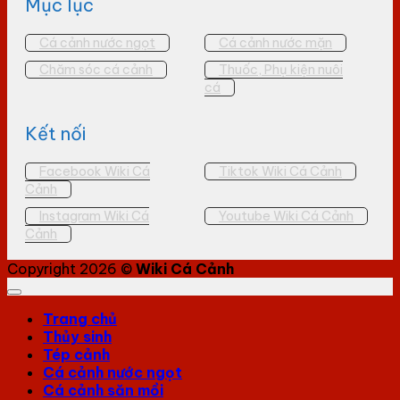
Mục lục
Cá cảnh nước ngọt
Cá cảnh nước mặn
Chăm sóc cá cảnh
Thuốc, Phụ kiện nuôi
cá
Kết nối
Facebook Wiki Cá
Tiktok Wiki Cá Cảnh
Cảnh
Instagram Wiki Cá
Youtube Wiki Cá Cảnh
Cảnh
Copyright 2026 ©
Wiki Cá Cảnh
Trang chủ
Thủy sinh
Tép cảnh
Cá cảnh nước ngọt
Cá cảnh săn mồi