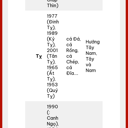
Thìn)
1977
(Đinh
Tỵ),
1989
(Kỷ
cá Đá,
Hướng
Tỵ),
cá
Tây
2001
Rồng,
Nam,
Tỵ
(Tân
cá
Tây
Tỵ),
Chép,
và
1965
cá
Nam
(Ất
Đĩa….
Tỵ),
1953
(Quý
Tỵ)
1990
(:
Canh
Ngọ),