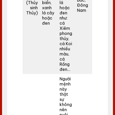
Bắc,
(Thủy
biển,
lá
Đông
sinh
xanh
hoặc
Nam
Thủy)
lá cây
đen
hoặc
như:
đen
cá
Xiêm
phong
thủy,
cá Koi
nhiều
màu,
cá
Rồng
đen…
Người
mệnh
này
thật
sự
không
nên
nuôi