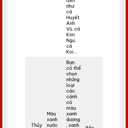
đen
như:
cá
Huyết
Anh
Vũ, cá
Kim
Ngư,
cá
Koi…
Bạn
có thể
chọn
những
loại
các
cảnh
có
màu
Màu
xanh
xanh
dương
Thủy
nước
, xanh