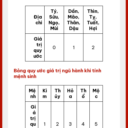
Tý,
Dần,
Thìn,
Địa
Sửu,
Mão,
Tỵ,
chi
Ngọ,
Thân,
Tuất,
Mùi
Dậu
Hợi
Giá
trị
0
1
2
quy
ước
Bảng quy ước giá trị ngũ hành khi tính
mệnh sinh
Mệ
Ki
Th
Hỏ
Th
Mộ
nh
m
ủy
a
ổ
c
Gi
á
trị
qu
1
2
3
4
5