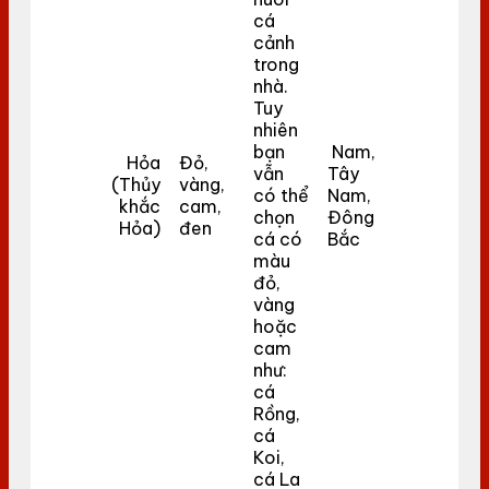
cá
cảnh
trong
nhà.
Tuy
nhiên
bạn
Nam,
Hỏa
Đỏ,
vẫn
Tây
(Thủy
vàng,
có thể
Nam,
khắc
cam,
chọn
Đông
Hỏa)
đen
cá có
Bắc
màu
đỏ,
vàng
hoặc
cam
như:
cá
Rồng,
cá
Koi,
cá La