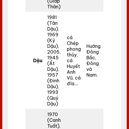
(Giáp
Thân)
1981
(Tân
Dậu),
1969
cá
(Kỷ
Chép
Dậu),
Hướng
phong
2005,
Đông
thủy,
1945
Bắc,
Dậu
cá
(Ất
Đông
Huyết
Dậu),
và
Anh
1957
Nam.
Vũ, cá
(Đinh
đĩa….
Dậu),
1993
(Quý
Dậu)
1970
(Canh
Tuất),