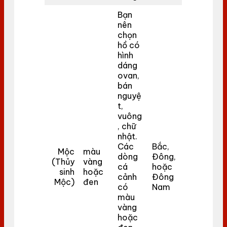
Bạn
nên
chọn
hồ có
hình
dáng
ovan,
bán
nguyệ
t,
vuông
, chữ
nhật.
Các
Bắc,
Mộc
màu
dòng
Đông,
(Thủy
vàng
cá
hoặc
sinh
hoặc
cảnh
Đông
Mộc)
đen
có
Nam
màu
vàng
hoặc