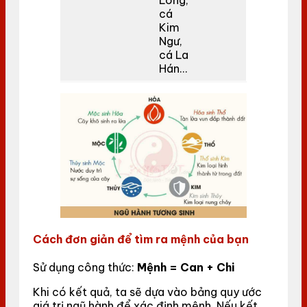
Long,
cá
Kim
Ngư,
cá La
Hán…
Cách đơn giản để tìm ra mệnh của bạn
Sử dụng công thức:
Mệnh = Can + Chi
Khi có kết quả, ta sẽ dựa vào bảng quy ước
giá trị ngũ hành để xác định mệnh. Nếu kết