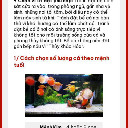
+ Chọn vị trí đặt phù hợp:
Tránh đặt bể cá ở
sát cửa ra vào, trong phòng ngủ, gần nhà vệ
sinh, những nơi tối tăm, bởi điều này có thể
làm nảy sinh tà khí. Tránh đặt bể cá nơi bàn
thờ vì khói hương có thể làm chết cá. Tránh
đặt bể cá ở nơi có ánh sáng trực tiếp vì
không tốt cho môi trường sống của cá và
phong thủy không tốt. Bể cá không nên đặt
gần bếp nấu vì “Thủy khắc Hỏa”.
1/ Cách chọn số lượng cá theo mệnh
tuổi
Mệnh Kim
4 hoặc 9 con