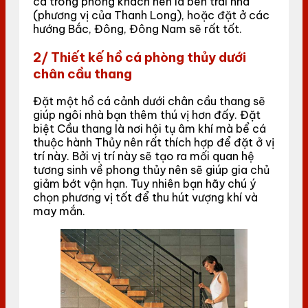
cá trong phòng khách nên là bên trái nhà
(phương vị của Thanh Long), hoặc đặt ở các
hướng Bắc, Đông, Đông Nam sẽ rất tốt.
2/ Thiết kế hồ cá phòng thủy dưới
chân cầu thang
Đặt một hồ cá cảnh dưới chân cầu thang sẽ
giúp ngôi nhà bạn thêm thú vị hơn đấy. Đặt
biệt Cầu thang là nơi hội tụ âm khí mà bể cá
thuộc hành Thủy nên rất thích hợp để đặt ở vị
trí này. Bởi vị trí này sẽ tạo ra mối quan hệ
tương sinh về phong thủy nên sẽ giúp gia chủ
giảm bớt vận hạn. Tuy nhiên bạn hãy chú ý
chọn phương vị tốt để thu hút vượng khí và
may mắn.