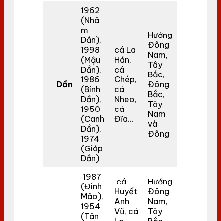
1962
(Nhâ
m
Hướng
Dần),
Đông
1998
cá La
Nam,
(Mậu
Hán,
Tây
Dần),
cá
Bắc,
1986
Chép,
Dần
Đông
(Bính
cá
Bắc,
Dần),
Nheo,
Tây
1950
cá
Nam
(Canh
Đĩa…
và
Dần),
Đông
1974
(Giáp
Dần)
1987
cá
Hướng
(Đinh
Huyết
Đông
Mão),
Anh
Nam,
1954
Vũ, cá
Tây
(Tân