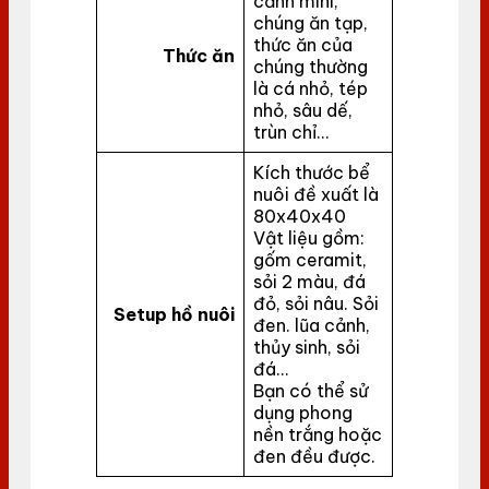
cảnh mini,
chúng ăn tạp,
thức ăn của
Thức ăn
chúng thường
là cá nhỏ, tép
nhỏ, sâu dế,
trùn chỉ…
Kích thước bể
nuôi đề xuất là
80x40x40
Vật liệu gồm:
gốm ceramit,
sỏi 2 màu, đá
đỏ, sỏi nâu. Sỏi
Setup hồ nuôi
đen. lũa cảnh,
thủy sinh, sỏi
đá…
Bạn có thể sử
dụng phong
nền trắng hoặc
đen đều được.