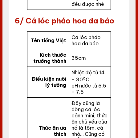
đều được nhé
6/ Cá lóc pháo hoa da báo
Cá lóc pháo
Tên tiếng Việt
hoa da báo
Kích thước
35cm
trưởng thành
Nhiệt độ từ 14
o
Điều kiện nuôi
– 30
C
lý tưởng
pH nước từ 5.5
– 7.5
Đây cũng là
dòng cá lóc
cảnh mini, thức
ăn chủ yếu của
Thức ăn ưa
nó là tôm, cá
thích
nhỏ… Cũng có