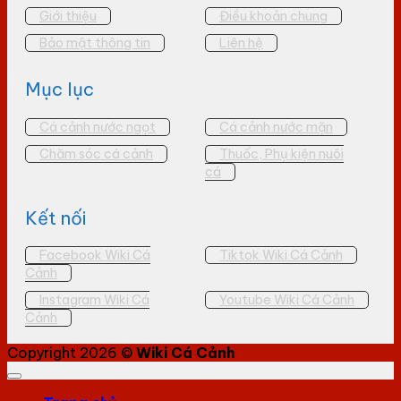
Giới thiệu
Điều khoản chung
Bảo mật thông tin
Liên hệ
Mục lục
Cá cảnh nước ngọt
Cá cảnh nước mặn
Chăm sóc cá cảnh
Thuốc, Phụ kiện nuôi
cá
Kết nối
Facebook Wiki Cá
Tiktok Wiki Cá Cảnh
Cảnh
Instagram Wiki Cá
Youtube Wiki Cá Cảnh
Cảnh
Copyright 2026 ©
Wiki Cá Cảnh