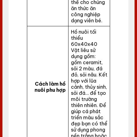
thể cho chúng
ăn thức ăn
công nghiệp
dạng viên bé.
Hồ nuôi tối
thiểu
60x40x40
Vật liêu sử
dụng gồm:
gốm ceramit,
sỏi 2 màu, đá
đỏ, sỏi nâu. Kết
hợp với lũa
Cách làm hồ
cảnh, thủy sinh,
nuôi phu hợp
sỏi đá… để tạo
môi trường
thiên nhiên. Để
giúp cá phát
triển màu sắc
đẹp bạn có thể
sử dụng phong
nền trắng hoặc