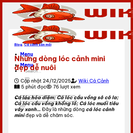
Bỏ
qua
nội
dung
Blog
,
Cá cảnh săn mồi
Menu
Những dòng lóc cảnh mini
Menu
đẹp dễ nuôi
Cập nhật 24/12/2025
Wiki Cá Cảnh
5 phút đọc
76 lượt xem
Cá lóc hỏa diệm; Cá lóc cầu vồng sô cô la;
Cá lóc cầu vồng khổng lồ; Cá lóc muối tiêu
vây xanh…
Đây là những dòng
cá lóc cảnh
mini
đẹp và dễ chăm sóc.