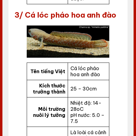
3/ Cá lóc pháo hoa anh đào
Cá lóc pháo
Tên tiếng Việt
hoa anh đào
Kích thước
25 – 30cm
trưởng thành
Nhiệt độ: 14-
Môi trường
28oC
nuôi lý tưởng
pH nước: 5.0 –
7.5
Là loài cá cảnh