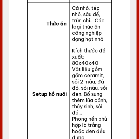
Cá nhỏ, tép
nhỏ, sâu dế,
trùn chỉ… Các
Thức ăn
loại thức ăn
công nghiệp
dạng hạt nhỏ
Kích thước đề
xuất:
80x40x40
Vật liệu gồm:
gốm ceramit,
sỏi 2 màu, đá
đỏ, sỏi nâu, sỏi
Setup hồ nuôi
đen. Bổ sung
thêm lũa cảnh,
thủy sinh, sỏi
đá…
Phong nền phù
hợp là trắng
hoặc đen đều
được.