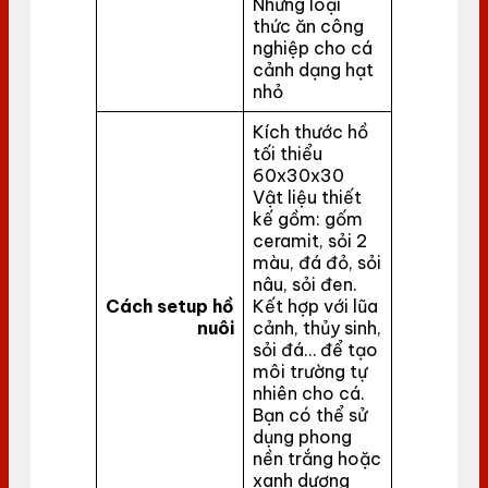
Những loại
thức ăn công
nghiệp cho cá
cảnh dạng hạt
nhỏ
Kích thước hồ
tối thiểu
60x30x30
Vật liệu thiết
kế gồm: gốm
ceramit, sỏi 2
màu, đá đỏ, sỏi
nâu, sỏi đen.
Cách setup hồ
Kết hợp với lũa
nuôi
cảnh, thủy sinh,
sỏi đá… để tạo
môi trường tự
nhiên cho cá.
Bạn có thể sử
dụng phong
nền trắng hoặc
xanh dương