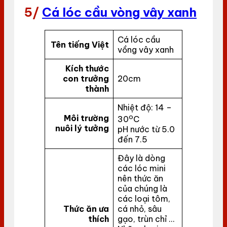
5/
Cá lóc cầu vòng vây xanh
Cá lóc cầu
Tên tiếng Việt
vồng vây xanh
Kích thước
con trưởng
20cm
thành
Nhiệt độ: 14 –
o
Môi trường
30
C
nuôi lý tưởng
pH nước từ 5.0
đến 7.5
Đây là dòng
các lóc mini
nên thức ăn
của chúng là
các loại tôm,
Thức ăn ưa
cá nhỏ, sâu
thích
gạo, trùn chỉ …