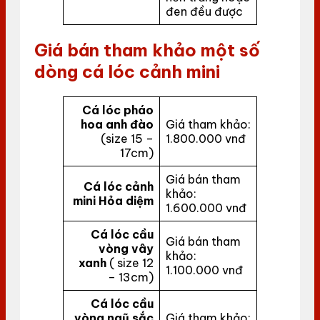
đen đều được
Giá bán tham khảo một số
dòng cá lóc cảnh mini
Cá lóc pháo
hoa anh đào
Giá tham khảo:
(size 15 –
1.800.000 vnđ
17cm)
Giá bán tham
Cá lóc cảnh
khảo:
mini Hỏa diệm
1.600.000 vnđ
Cá lóc cầu
Giá bán tham
vòng vây
khảo:
xanh
( size 12
1.100.000 vnđ
– 13cm)
Cá lóc cầu
vòng ngũ sắc
Giá tham khảo: