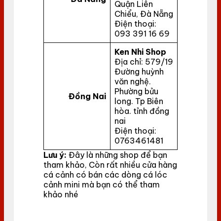
Quận Liên
Chiểu, Đà Nẵng
Điện thoại:
093 391 16 69
Ken Nhi Shop
Địa chỉ: 579/19
Đường huỳnh
văn nghệ.
Phường bửu
Đồng Nai
long. Tp Biên
hòa. tỉnh đồng
nai
Điện thoại:
0763461481
Lưu ý:
Đây là những shop để bạn
tham khảo, Còn rất nhiều cửa hàng
cá cảnh có bán các dòng cá lóc
cảnh mini mà bạn có thể tham
khảo nhé