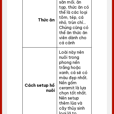
săn mồi, ăn
tạp, thức ăn có
thể là các loại
tôm, tép, cá
Thức ăn
nhỏ, trùn chỉ…
Chúng cũng có
thể ăn thức ăn
viên dành cho
cá cảnh
Loài này nên
nuôi trong
phong nền
trắng hoặc
xanh, cá sẽ có
màu đẹp nhất.
Nền gốm
Cách setup hồ
ceramit là lựa
nuôi
chọn tốt nhất.
Nên setup
thêm lũa và
cây thủy sinh
loại lá to,