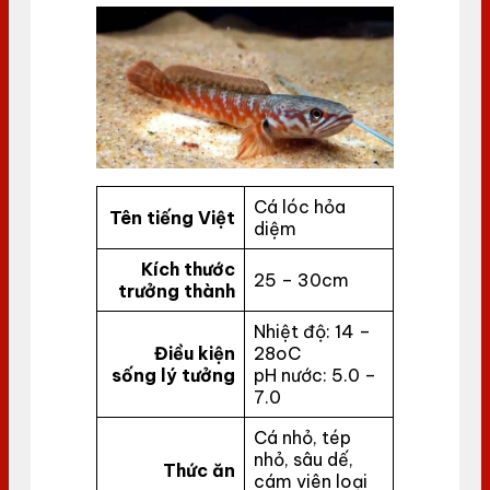
Cá lóc hỏa
Tên tiếng Việt
diệm
Kích thước
25 – 30cm
trưởng thành
Nhiệt độ: 14 –
Điều kiện
28oC
sống lý tưởng
pH nước: 5.0 –
7.0
Cá nhỏ, tép
nhỏ, sâu dế,
Thức ăn
cám viên loại