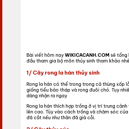
Bài viết hôm nay
WIKICACANH.COM
sẽ tổng 
đầu tham gia bộ môn thủy sinh tham khảo nhé
1/ Cây rong la hán thủy sinh
Rong la hán có thể trong trong cả thùng xốp 
giống tiểu bảo tháp và rong đuôi chó. Tuy nhi
dàng nhận ra ngay
Rong la hán thích hợp trồng ở vị trí trung cản
lên cao. Tùy vào cách trồng và chăm sóc của
đã cắt nếu như thân đã già cỗi.