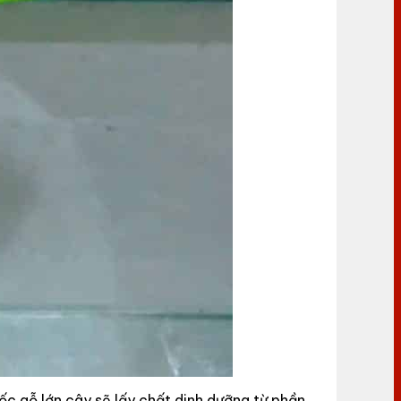
ốc gỗ lớn cây sẽ lấy chất dinh dưỡng từ phần