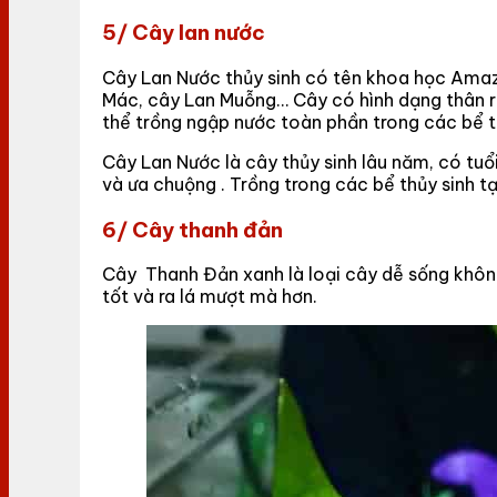
5/ Cây lan nước
Cây Lan Nước thủy sinh có tên khoa học Amaz
Mác, cây Lan Muỗng… Cây có hình dạng thân rễ
thể trồng ngập nước toàn phần trong các bể t
Cây Lan Nước là cây thủy sinh lâu năm, có tuổ
và ưa chuộng . Trồng trong các bể thủy sinh tại
6/ Cây thanh đản
Cây Thanh Đản xanh là loại cây dễ sống khôn
tốt và ra lá mượt mà hơn.