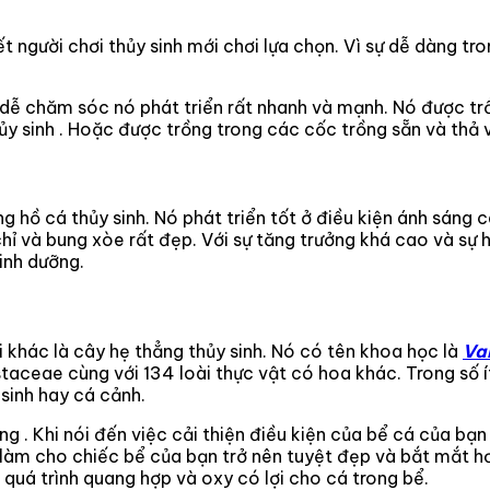
ết người chơi thủy sinh mới chơi lựa chọn. Vì sự dễ dàng t
à dễ chăm sóc nó phát triển rất nhanh và mạnh. Nó được tr
ủy sinh . Hoặc được trồng trong các cốc trồng sẵn và thả 
ng hồ cá thủy sinh. Nó phát triển tốt ở điều kiện ánh sáng
chỉ và bung xòe rất đẹp. Với sự tăng trưởng khá cao và sự 
dinh dưỡng.
i khác là cây hẹ thẳng thủy sinh. Nó có tên khoa học là
Va
aceae cùng với 134 loài thực vật có hoa khác. Trong số ít 
 sinh hay cá cảnh.
ng . Khi nói đến việc cải thiện điều kiện của bể cá của bạn 
àm cho chiếc bể của bạn trở nên tuyệt đẹp và bắt mắt hơ
quá trình quang hợp và oxy có lợi cho cá trong bể.