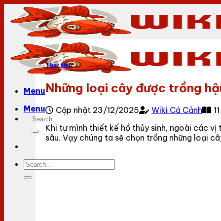
Bỏ
qua
nội
dung
Thủy sinh
Những loại cây được trồng hậ
Menu
Menu
Cập nhật 23/12/2025
Wiki Cá Cảnh
1
Khi tự mình thiết kế hồ thủy sinh, ngoài các vị
sâu. Vạy chúng ta sẽ chọn trồng những loại câ