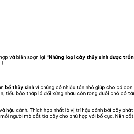
hợp và biên soạn lại
“Những loại cây thủy sinh được trồ
 !
lẫn
bể thủy sinh
vì chúng có nhiều tán nhỏ giúp cho cá con 
ên, tiểu bảo tháp lá đối xứng nhau còn rong đuôi chó có tá
h và hậu cảnh. Thích hợp nhất là vị trí hậu cảnh bởi cây p
 mỗi người mà cắt tỉa cây cho phù hợp với bố cục. Nên cắ