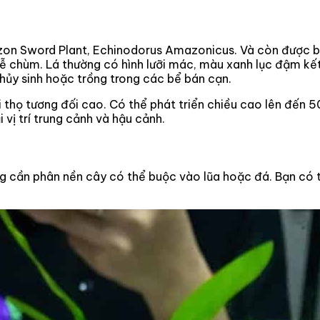
on Sword Plant, Echinodorus Amazonicus. Và còn được biế
 chùm. Lá thường có hình lưỡi mác, màu xanh lục đậm kết
hủy sinh hoặc trồng trong các bể bán cạn.
i thọ tương đối cao. Có thể phát triển chiều cao lên đến
 vị trí trung cảnh và hậu cảnh.
g cần phân nền cây có thể buộc vào lũa hoặc đá. Bạn có 