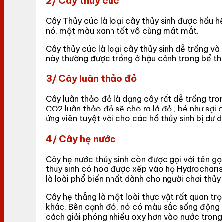
2/ Cây thủy cúc
Cây Thủy cúc là loại cây thủy sinh được hầu h
nó, một màu xanh tốt vô cùng mát mắt.
Cây thủy cúc là loại cây thủy sinh dễ trồng v
này thường được trồng ở hậu cảnh trong bể th
3/ Cây luân thảo đỏ
Cây luân thảo đỏ là dạng cây rất dễ trồng tro
CO2 luân thảo đỏ sẽ cho ra lá đỏ , bé như sợi 
ứng viên tuyệt vời cho các hồ thủy sinh bị dư 
4/ Cây hẹ nước
Cây hẹ nước thủy sinh còn được gọi với tên gọ
thủy sinh có hoa được xếp vào họ Hydrocharist
là loài phổ biến nhất dành cho người chơi thủy
Cây hẹ thẳng là một loài thực vật rất quan trọ
khác. Bên cạnh đó, nó có màu sắc sống động l
cách giải phóng nhiều oxy hơn vào nước trong 