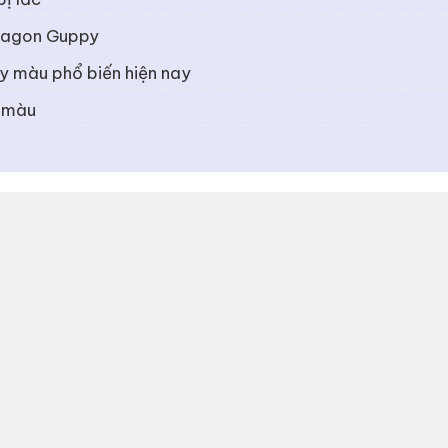
Dragon Guppy
y màu phổ biến hiện nay
y màu