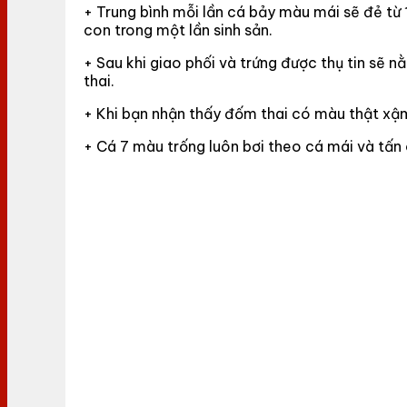
+ Trung bình mỗi lần cá bảy màu mái sẽ đẻ từ 
con trong một lần sinh sản.
+ Sau khi giao phối và trứng được thụ tin sẽ
thai.
+ Khi bạn nhận thấy đốm thai có màu thật xậm
+ Cá 7 màu trống luôn bơi theo cá mái và tấn 