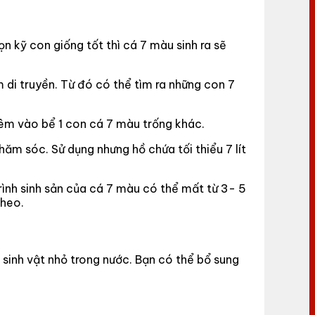
 kỹ con giống tốt thì cá 7 màu sinh ra sẽ
di truyền. Từ đó có thể tìm ra những con 7
êm vào bể 1 con cá 7 màu trống khác.
ăm sóc. Sử dụng nhưng hồ chứa tối thiểu 7 lít
ình sinh sản của cá 7 màu có thể mất từ 3- 5
theo.
i sinh vật nhỏ trong nước. Bạn có thể bổ sung