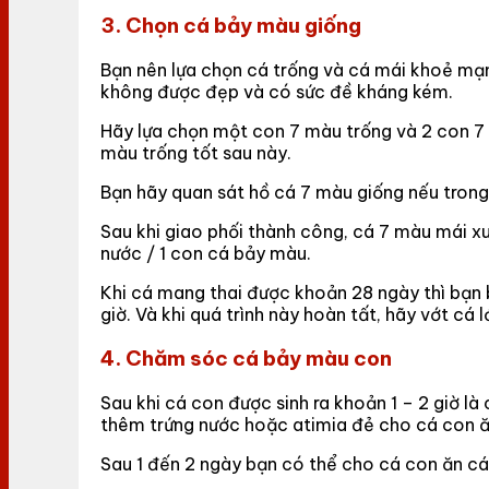
3. Chọn cá bảy màu giống
Bạn nên lựa chọn cá trống và cá mái khoẻ mạnh
không được đẹp và có sức đề kháng kém.
Hãy lựa chọn một con 7 màu trống và 2 con 7 
màu trống tốt sau này.
Bạn hãy quan sát hồ cá 7 màu giống nếu tron
Sau khi giao phối thành công, cá 7 màu mái xu
nước / 1 con cá bảy màu.
Khi cá mang thai được khoản 28 ngày thì bạn 
giờ. Và khi quá trình này hoàn tất, hãy vớt c
4. Chăm sóc cá bảy màu con
Sau khi cá con được sinh ra khoản 1 – 2 giờ là
thêm trứng nước hoặc atimia đẻ cho cá con ă
Sau 1 đến 2 ngày bạn có thể cho cá con ăn cá