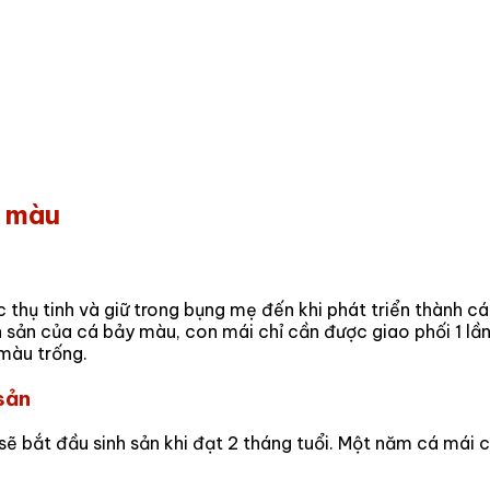
y màu
thụ tinh và giữ trong bụng mẹ đến khi phát triển thành cá 
h sản của cá bảy màu, con mái chỉ cần được giao phối 1 lầ
màu trống.
sản
bắt đầu sinh sản khi đạt 2 tháng tuổi. Một năm cá mái có t