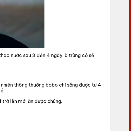
thao nước sau 3 đến 4 ngày là trùng cỏ sẽ
uy nhiên thông thường bobo chỉ sống được từ 4-
hé.
i trở lên mới ăn được chúng.